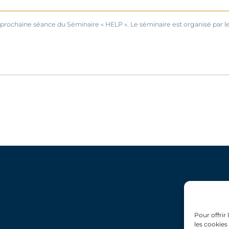
la prochaine séance du Séminaire « HELP ». Le séminaire est organisé par 
Pour offrir
les cookies