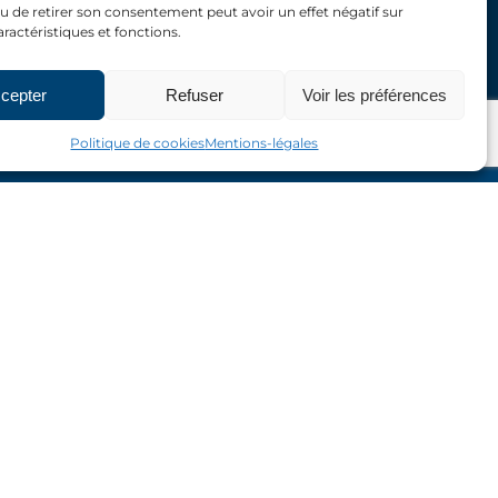
Travaux scientifiques
u de retirer son consentement peut avoir un effet négatif sur
aractéristiques et fonctions.
Évènements
cepter
Refuser
Voir les préférences
Mentions légales
Politique de cookies
Mentions-légales