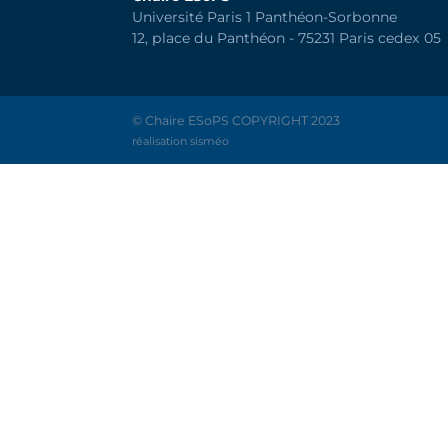
Université Paris 1 Panthéon-Sorbonne
12, place du Panthéon - 75231 Paris cedex 05
© Chaire ESoPS COPYRIGHT 2023
réalisation sisméo