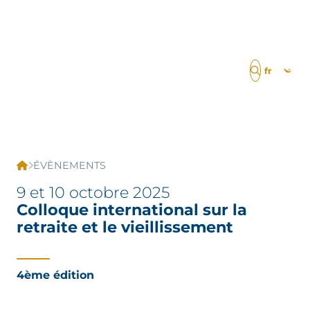
ÉVÈNEMENTS
9 et 10 octobre 2025
LA CHAIRE ESOPS
Colloque international sur la
L’ÉQUIPE
retraite et le vieillissement
LE CONSEIL SCIENTIFIQUE
LES PARTENAIRES
4ème édition
RECRUTEMENT