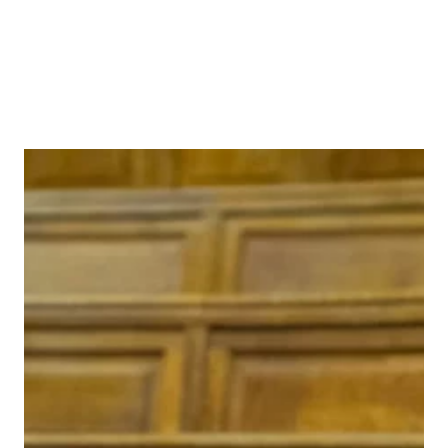
PROJETS EN COURS
PUBLICATIONS
SÉMINAIRES
DÉCODAGE DE L’ACTU
RETOUR DE TERRAIN
PARIS 1- LICENCE PRO GOESS
PARIS 1- MASTER CAMAP
PARIS 1- MASTER COSS