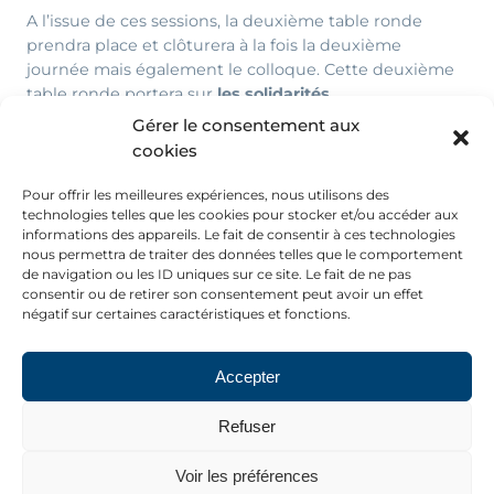
A l’issue de ces sessions, la deuxième table ronde
prendra place et clôturera à la fois la deuxième
journée mais également le colloque. Cette deuxième
table ronde portera sur
les solidarités
intergénérationnelles et les politiques publiques les
Gérer le consentement aux
concernant
. Elle sera animée par
Anne Lavigne
de
cookies
l’Université d’Orléans et sera discutée par
Didier
Blanchet
de l’IPP,
Pierre Cheloudko
de la Drees,
Pierre
Pour offrir les meilleures expériences, nous utilisons des
Yves Cusset
du
Haut-commissariat à la Stratégie et au
technologies telles que les cookies pour stocker et/ou accéder aux
informations des appareils. Le fait de consentir à ces technologies
Plan et
André Masson
du CNRS-PSE et EHESS.
nous permettra de traiter des données telles que le comportement
DATE :
de navigation ou les ID uniques sur ce site. Le fait de ne pas
consentir ou de retirer son consentement peut avoir un effet
9-10 Octobre 2025
négatif sur certaines caractéristiques et fonctions.
LIEU :
15, quai Anatole France 75007 Paris
Accepter
PLUS D’INFORMATION :
Colloque Retraite et Vieillissement – édition 2025 –
Refuser
Accueil (colloque-retraite-vieillissement-
caissedesdepots.fr)
Voir les préférences
PROGRAMME :