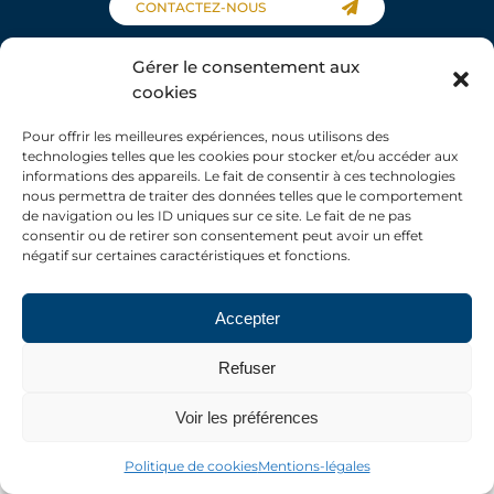
CONTACTEZ-NOUS
Gérer le consentement aux
cookies
© Chaire ESoPS COPYRIGHT 2023
DÉCODAGE DE L’ACTU
réalisation sisméo
Pour offrir les meilleures expériences, nous utilisons des
RETOUR DE TERRAIN
technologies telles que les cookies pour stocker et/ou accéder aux
Mentions légales
informations des appareils. Le fait de consentir à ces technologies
nous permettra de traiter des données telles que le comportement
de navigation ou les ID uniques sur ce site. Le fait de ne pas
consentir ou de retirer son consentement peut avoir un effet
négatif sur certaines caractéristiques et fonctions.
PARIS 1- LICENCE PRO GOESS
PARIS 1- MASTER CAMAP
Accepter
PARIS 1- MASTER COSS
Refuser
PARIS 1- MASTER AGEC
FORMATIONS ESOPS
Voir les préférences
Politique de cookies
Mentions-légales